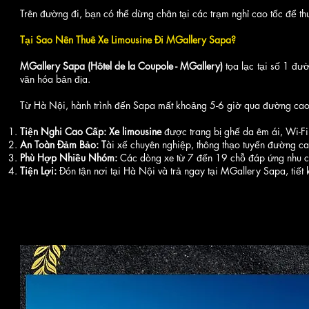
Trên đường đi, bạn có thể dừng chân tại các trạm nghỉ cao tốc để t
Tại Sao Nên Thuê Xe Limousine Đi MGallery Sapa?
MGallery Sapa (Hôtel de la Coupole - MGallery)
tọa lạc tại số 1 đư
văn hóa bản địa.
Từ Hà Nội, hành trình đến Sapa mất khoảng 5-6 giờ qua đường cao 
Tiện Nghi Cao Cấp: Xe limousine
được trang bị ghế da êm ái, Wi-Fi
An Toàn Đảm Bảo: T
ài xế chuyên nghiệp, thông thạo tuyến đường ca
Phù Hợp Nhiều Nhóm:
Các dòng xe từ 7 đến 19 chỗ đáp ứng nhu c
Tiện Lợi:
Đón tận nơi tại Hà Nội và trả ngay tại MGallery Sapa, tiết 