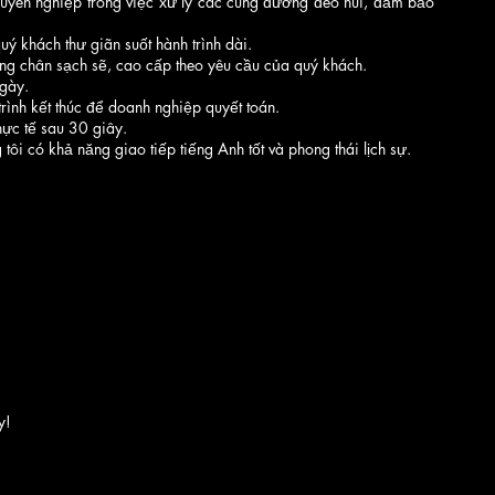
uyên nghiệp trong việc xử lý các cung đường đèo núi, đảm bảo
 khách thư giãn suốt hành trình dài.
ừng chân sạch sẽ, cao cấp theo yêu cầu của quý khách.
ngày.
ình kết thúc để doanh nghiệp quyết toán.
ực tế sau 30 giây.
i có khả năng giao tiếp tiếng Anh tốt và phong thái lịch sự.
y!