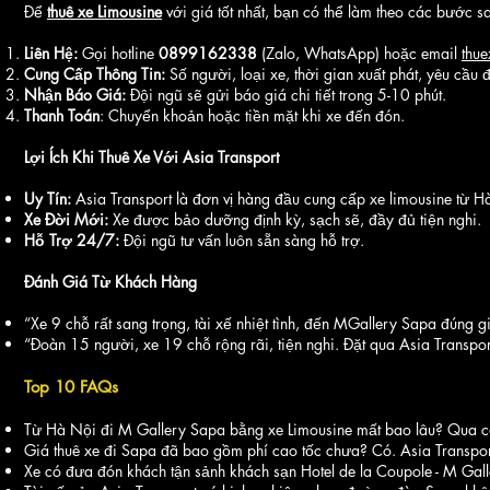
Để
thuê xe Limousine
với giá tốt nhất, bạn có thể làm theo các bước s
Liên Hệ:
Gọi hotline
0899162338
(Zalo, WhatsApp) hoặc email
thu
Cung Cấp Thông Tin:
Số người, loại xe, thời gian xuất phát, yêu cầu
Nhận Báo Giá:
Đội ngũ sẽ gửi báo giá chi tiết trong 5-10 phút.
Thanh Toán
: Chuyển khoản hoặc tiền mặt khi xe đến đón.
Lợi Ích Khi Thuê Xe Với Asia Transport
Uy Tín:
Asia Transport là đơn vị hàng đầu cung cấp xe limousine từ H
Xe Đời Mới:
Xe được bảo dưỡng định kỳ, sạch sẽ, đầy đủ tiện nghi.
Hỗ Trợ 24/7:
Đội ngũ tư vấn luôn sẵn sàng hỗ trợ.
Đánh Giá Từ Khách Hàng
“Xe 9 chỗ rất sang trọng, tài xế nhiệt tình, đến MGallery Sapa đúng 
“Đoàn 15 người, xe 19 chỗ rộng rãi, tiện nghi. Đặt qua Asia Transp
Top 10 FAQs
Từ Hà Nội đi M Gallery Sapa bằng xe Limousine mất bao lâu? Qua cao 
Giá thuê xe đi Sapa đã bao gồm phí cao tốc chưa? Có. Asia Transport
Xe có đưa đón khách tận sảnh khách sạn Hotel de la Coupole - M Gall