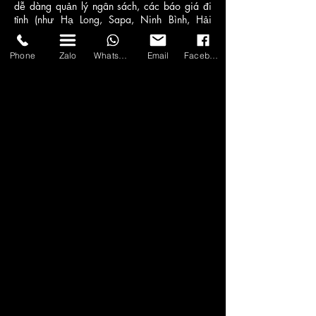
dễ dàng quản lý ngân sách, các báo giá đi
tỉnh (như Hạ Long, Sapa, Ninh Bình, Hải
Phòng) đều đã bao gồm trọn gói phí cầu
đường và cao tốc.
Phone
Zalo
WhatsApp
Email
Facebook
4. Nếu tôi thuê xe đi 1 chiều (từ Hà Nội đi
tỉnh) thì giá tính thế nào? Chúng tôi cung cấp
dịch vụ thuê xe 1 chiều. Giá xe Limousine đi 1
chiều thường bằng khoảng 70% - 80% mức
giá thuê nguyên ngày.
5. Lái xe có am hiểu tiếng Anh và phục vụ
khách Inbound được không? Có. Asia
Transport sở hữu đội ngũ tài xế được đào tạo
chuẩn chuyên gia, tác phong chuyên nghiệp,
mặc đồng phục, lái xe an toàn và có khả
năng giao tiếp tiếng Anh cơ bản.
6. Thời gian phục vụ của gói thuê xe 1 ngày
(City Tour/Đi Tỉnh) là bao lâu? Gói phục vụ 1
ngày thường được tính là 10 tiếng (ví dụ từ
8h00 sáng đến 18h00 chiều) và trong giới
hạn số km thỏa thuận (thường là 100km cho
nội thành).