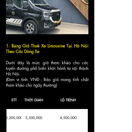
1. Bảng Giá Thuê Xe Limousine Tại Hà Nội
Theo Các Dòng Xe
Dưới đây là mức giá tham khảo cho các
tuyến đường phổ biến khởi hành từ nội thành
Hà Nội.
(Đơn vị tính: VNĐ - Báo giá mang tính chất
tham khảo cho ngày thường)
STT
THỜI GIAN
LỘ TRÌNH
XE LIMO 9 CHỖ
3,200,000
5,500,000
4,500,000