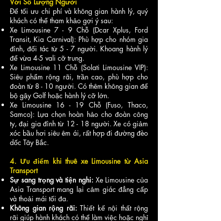
Với Số Lượng Người
Để tối ưu chi phí và không gian hành lý, quý
khách có thể tham khảo gợi ý sau:
2,500,000
4,000,000
3,500,000
Xe Limousine 7 - 9 Chỗ (Dcar Xplus, Ford
Transit, Kia Carnival): Phù hợp cho nhóm gia
đình, đối tác từ 5 - 7 người. Khoang hành lý
để vừa 4-5 vali cỡ trung.
Xe Limousine 11 Chỗ (Solati Limousine VIP):
Siêu phẩm rộng rãi, trần cao, phù hợp cho
đoàn từ 8 - 10 người. Có thêm không gian để
bộ gậy Golf hoặc hành lý cỡ lớn.
Xe Limousine 16 - 19 Chỗ (Fuso, Thaco,
Samco): Lựa chọn hoàn hảo cho đoàn công
ty, đại gia đình từ 12 - 18 người. Xe có giảm
xóc bầu hơi siêu êm ái, rất hợp đi đường đèo
dốc Tây Bắc.
4. Ưu điểm khi thuê xe Limousine từ Asia
Transport
Sự sang trọng và tiện nghi:
Xe Limousine của
Asia Transport mang lại cảm giác đẳng cấp
và thoải mái tối đa.
Không gian rộng rãi:
Thiết kế nội thất rộng
rãi giúp hành khách có thể làm việc hoặc nghỉ