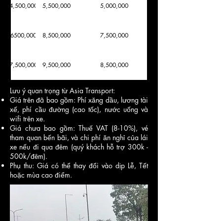
4,500,000
5,500,000
5,000,000
6500,000
8,500,000
7,500,000
7,500,000
9,500,000
8,500,000
Lưu ý quan trọng từ Asia Transport:
2,000,000
3,000,000
2,800,000
Giá trên đã bao gồm: Phí xăng dầu, lương tài
xế, phí cầu đường (cao tốc), nước uống và
wifi trên xe.
1,800,000
2,600,000
2,300,000
Giá chưa bao gồm: Thuế VAT (8-10%), vé
tham quan bến bãi, và chi phí ăn nghỉ của lái
xe nếu đi qua đêm (quý khách hỗ trợ 300k -
2,300,000
2,800,000
2,500,000
500k/đêm).
Phụ thu: Giá có thể thay đổi vào dịp Lễ, Tết
hoặc mùa cao điểm.
2,300,000
2,800,000
2,500,000
2,500,000
2,800,000
2,500,000