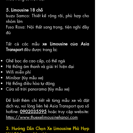
6,500,000
8,500,000
7,500,000
5. Limousine 18 chỗ
Isuzu Samco: Thiết kế rộng rãi, phù hợp cho
nhóm lớn
7,500,000
9,500,000
8,500,000
Fuso Rosa: Nội thất sang trọng, tiện nghi đầy
đủ
9,500,000
12,000,000
11,000,000
Tất cả các mẫu
xe Limousine của Asia
Transport
đều được trang bị:
7,000,000
9,000,000
8,000,000
Ghế bọc da cao cấp, có thể ngả
Hệ thống âm thanh và giải trí hiện đại
Wifi miễn phí
6,500,000
8,500,000
7,500,000
Minibar (tùy mẫu xe)
Hệ thống điều hòa tự động
Cửa sổ trời panorama (tùy mẫu xe)
4,500,000
6,000,000
5,000,000
Để biết thêm chi tiết về từng mẫu xe và đặt
dịch vụ, vui lòng liên hệ Asia Transport qua số
hotline:
0902035595
hoặc truy cập website:
9,500,000
12,000,000
11,000,000
https://www.thuexelimousinehanoi.com
3. Hướng Dẫn Chọn Xe Limousine Phù Hợp
7,000,000
9,000,000
8,000,000