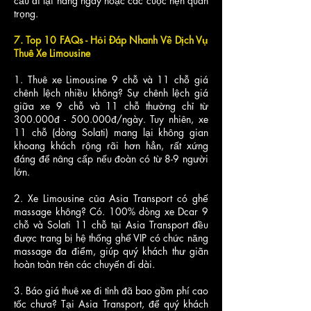
cầu đi lại hàng ngày hoặc các cuộc hẹn quan
trọng.
7. Top 10 FAQs - Hỏi Đáp Nhanh Về Dịch Vụ
Thuê Xe Limousine
1. Thuê xe Limousine 9 chỗ và 11 chỗ giá
chênh lệch nhiều không? Sự chênh lệch giá
giữa xe 9 chỗ và 11 chỗ thường chỉ từ
300.000đ - 500.000đ/ngày. Tuy nhiên, xe
11 chỗ (dòng Solati) mang lại không gian
khoang khách rộng rãi hơn hẳn, rất xứng
đáng để nâng cấp nếu đoàn có từ 8-9 người
lớn.
2. Xe Limousine của Asia Transport có ghế
massage không? Có. 100% dòng xe Dcar 9
chỗ và Solati 11 chỗ tại Asia Transport đều
được trang bị hệ thống ghế VIP có chức năng
massage đa điểm, giúp quý khách thư giãn
hoàn toàn trên các chuyến đi dài.
3. Báo giá thuê xe đi tỉnh đã bao gồm phí cao
tốc chưa? Tại Asia Transport, để quý khách