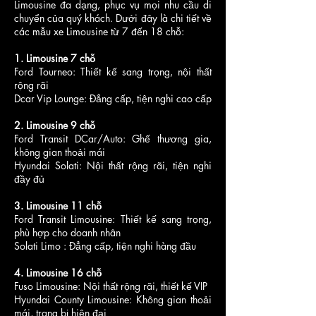
Limousine đa dạng, phục vụ mọi nhu cầu di
chuyển của quý khách. Dưới đây là chi tiết về
các mẫu xe Limousine từ 7 đến 18 chỗ:
7,000,000
9,500,000
8,000,000
1. Limousine 7 chỗ
Ford Tourneo: Thiết kế sang trọng, nội thất
5,000,000
8,000,000
6,500,000
rộng rãi
Dcar Vip Lounge: Đẳng cấp, tiện nghi cao cấp
2,500,000
4,000,000
3,500,000
2. Limousine 9 chỗ
Ford Transit DCar/Auto: Ghế thương gia,
không gian thoải mái
1,200,000
1,800,000
1,500,000
Hyundai Solati: Nội thất rộng rãi, tiện nghi
đầy đủ
1,200,000
1,800,000
1,500,000
3. Limousine 11 chỗ
Ford Transit Limousine: Thiết kế sang trọng,
phù hợp cho doanh nhân
2,400,000
Solati Limo : Đẳng cấp, tiện nghi hàng đầu
3,600,000
3,000,000
4. Limousine 16 chỗ
Fuso Limousine: Nội thất rộng rãi, thiết kế VIP
500,000
800,000
600,000
Hyundai County Limousine: Không gian thoải
mái, trang bị hiện đại