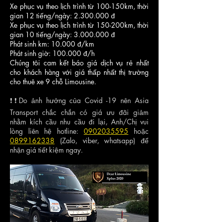
Xe phục vụ theo lịch trình từ 100-150km, thời
gian 12 tiếng/ngày: 2.300.000 đ
Xe phục vụ theo lịch trình từ 150-200km, thời
gian 10 tiếng/ngày: 3.000.000 đ
Phát sinh km: 10.000 đ/km
Phát sinh giờ: 100.000 đ/h
Chúng tôi cam kết báo giá dịch vụ rẻ nhất
cho khách hàng với giá thấp nhất thị trường
cho thuê xe 9 chỗ Limousine.
❗❗Do ảnh hưởng của Covid -19 nên Asia
Transport chắc chắn có giá ưu đãi giảm
nhằm kích cầu nhu cầu đi lại, Anh/Chị vui
lòng liên hệ hotline:
0902035595
hoặc
0899162338
(Zalo, viber, whatsapp) để
nhận giá tiết kiệm ngay.