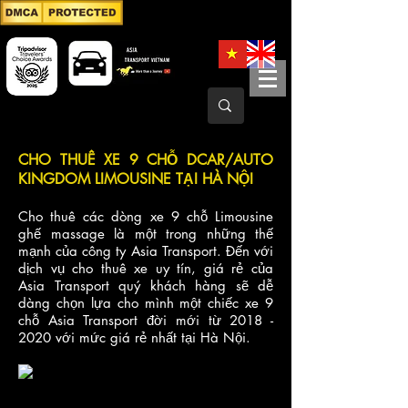
CHO THUÊ XE 9 CHỖ DCAR/AUTO
KINGDOM LIMOUSINE TẠI HÀ NỘI
Cho thuê
các dòng xe 9 chỗ
Limousine
ghế massage
là một trong những thế
mạnh của công ty Asia Transport. Đến với
dịch vụ cho thuê xe uy tín, giá rẻ của
Asia Transport quý khách hàng sẽ dễ
dàng chọn lựa cho mình một chiếc xe 9
chỗ Asia Transport đời mới từ
2018 -
2020
với mức giá rẻ nhất tại Hà Nội.