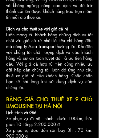
và không ngừng nâng cao dịch vụ để trở
thành cái tên được khách hàng trao trọn niềm
tin mỗi dịp thuê xe.
Dịch vụ cho thuê xe với giá cả rẻ
Luôn mang tới khách hàng những dịch vụ tốt
nhất với giá cả rẻ nhất là tiêu chí hàng đầu
mà công ty Asia Transport hướng tới. Khi đến
với chúng tôi chất lượng dịch vụ của khách
hàng và sự an toàn tuyệt đối là ưu tiên hàng
đầu. Với giá cả hợp túi tiền cùng nhiều ưu
đãi hấp dẫn chúng tôi luôn đá ứng nhu cầu
thuê xe giá rẻ của khách hàng. Chắc chắn
bạn sẽ hài lòng khi sử dụng dịch vụ của
chúng tôi.
BẢNG GIÁ CHO THUÊ XE 9 CHỖ
LIMOUSINE TẠI HÀ NỘI
Lịch trình và Giá
Xe phục vụ đi nội thành dưới 100km, thời
gian 10 tiếng: 2.200.000 đ
Xe phục vụ đưa đón sân bay 3h , 70 km:
900.000 đ