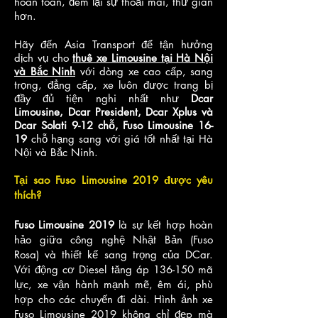
hoàn toàn, đem lại sự thoải mái, th
ư giãn
hơn.
Hãy đến Asia Transport để tận hưởng
dịch vụ cho
thuê xe Limousine tại Hà Nội
và Bắc Ninh
với dòng xe cao cấp, sang
trọng, đẳng cấp, xe luôn được trang bị
đầy đủ tiện nghi nhất như
Dcar
Limousine, Dcar President, Dcar Xplus và
Dcar Solati 9-12 chỗ, Fuso Limousine 16-
19
chỗ hạng sang với giá tốt nhất tại Hà
Nội và Bắc Ninh.
Tại sao Fuso Limousine 2019 được yêu
thích?
Fuso Limousine 2019
là sự kết hợp hoàn
hảo giữa công nghệ Nhật Bản (Fuso
Rosa) và thiết kế sang trọng của DCar.
Với động cơ Diesel tăng áp 136-150 mã
lực, xe vận hành mạnh mẽ, êm ái, phù
hợp cho các chuyến đi dài. Hình ảnh xe
Fuso Limousine 2019 không chỉ đẹp mà