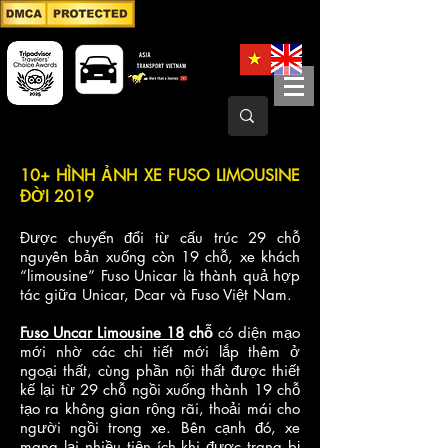
10+ HÌNH ẢNH XE FUSO LIMOUSINE
ĐỜI 2019
Được chuyển đổi từ cấu trúc 29 chỗ
nguyên bản xuống còn 19 chỗ, xe khách
“limousine” Fuso Unicar là thành quả hợp
tác giữa Unicar, Dcar và Fuso Việt Nam.​
Fuso Uncar Limousine 18
chỗ
có diện mạo
mới nhờ các chi tiết mới lắp thêm ở
ngoại thất, cùng phần nội thất được thiết
kế lại từ 29 chỗ ngồi xuống thành 19 chỗ
tạo ra không gian rộng rãi, thoải mái cho
người ngồi trong xe. Bên cạnh đó, xe
mang lại nhiều tiện ích khi được trang bị