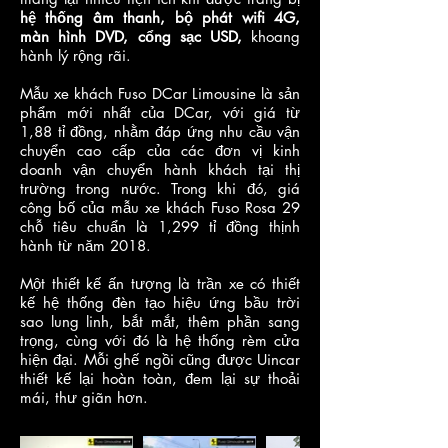
hệ thống âm thanh, bộ phát wifi 4G,
màn hình DVD, cổng sạc USD,
khoang
hành lý rộng rãi.
Mẫu xe khách Fuso DCar Limousine là sản
phẩm mới nhất của DCar, với giá từ
1,88 tỉ đồng, nhằm đáp ứng nhu cầu vận
chuyển cao cấp của các đơn vị kinh
doanh vận chuyển hành khách tại thị
trường trong nước. Trong khi đó, giá
công bố của mẫu xe khách Fuso Rosa 29
chỗ tiêu chuẩn là 1,299 tỉ đồng thịnh
hành từ năm 2018.
Một thiết kế ấn tượng là trần xe có thiết
kế hệ thống đèn tạo hiệu ứng bầu trời
sao lung linh, bắt mắt, thêm phần sang
trọng, cùng với đó là hệ thống rèm cửa
hiện đại. Mỗi ghế ngồi cũng được Uincar
thiết kế lại hoàn toàn, đem lại sự thoải
mái, thư giãn hơn.