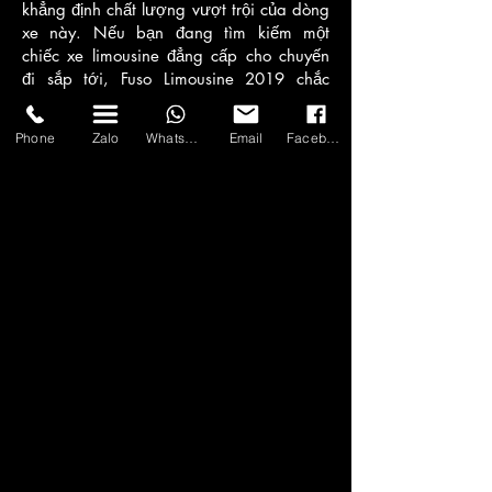
khẳng định chất lượng vượt trội của dòng
xe này. Nếu bạn đang tìm kiếm một
chiếc xe limousine đẳng cấp cho chuyến
đi sắp tới, Fuso Limousine 2019 chắc
chắn là lựa chọn đáng cân nhắc.
Phone
Zalo
WhatsApp
Email
Facebook
Hãy khám phá thêm hình ảnh và đặt xe
ngay hôm nay để trải nghiệm “chuyên cơ
mặt đất” này!
ASIA TRANSPORT VIETNAM
🏛 Hanoi Office: 80B Nguyen Van Cu Street, Long
Bien District
🏛 Ho Chi Minh Office: 87D Ngo Tat To Street,
Ward 21, Binh Thanh District
🏛 Quang Ninh Office: No. 59, Alley 11, Nguyen
Van Cu Street, Hong Hai Ward, Ha Long City