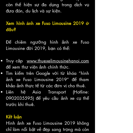
còn thể hiện sự đa dụng trong dịch vụ
đưa đón, du lịch và sự kiện.
Xem hình ảnh xe Fuso Limousine 2019 ở
đâu?
Để chiêm ngưỡng hình ảnh xe Fuso
Limousine đời 2019, bạn có thể:
Truy cập
www.thuexelimousinehanoi.com
để xem thư viện ảnh chính thức.
Tìm kiếm trên Google với từ khóa “hình
ảnh xe Fuso Limousine 2019” để tham
khảo ảnh thực tế từ các đơn vị cho thuê.
Liên hệ Asia Transport (Hotline:
0902035595)
để yêu cầu ảnh xe cụ thể
trước khi thuê.
Kết luận
Hình ảnh xe Fuso Limousine 2019 không
chỉ làm nổi bật vẻ đẹp sang trọng mà còn