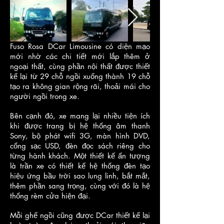
Fuso Rosa DCar Limousine có diện mạo
mới nhờ các chi tiết mới lắp thêm ở
ngoại thất, cùng phần nội thất được thiết
kế lại từ 29 chỗ ngồi xuống thành 19 chỗ
tạo ra không gian rộng rãi, thoải mái cho
người ngồi trong xe.
Bên cạnh đó, xe mang lại nhiều tiện ích
khi được trang bị hệ thống âm thanh
Sony, bộ phát wifi 3G, màn hình DVD,
cổng sạc USD, đèn đọc sách riêng cho
từng hành khách. Một thiết kế ấn tượng
là trần xe có thiết kế hệ thống đèn tạo
hiệu ứng bầu trời sao lung linh, bắt mắt,
thêm phần sang trọng, cùng với đó là hệ
thống rèm cửa hiện đại.
Mỗi ghế ngồi cũng được DCar thiết kế lại